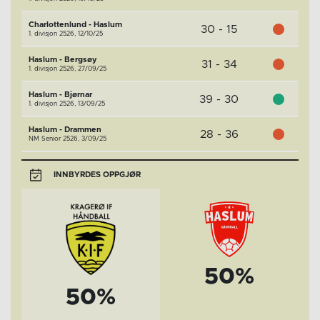
Charlottenlund - Haslum
30 - 15
1. divisjon 2526,
12/10/25
Haslum - Bergsøy
31 - 34
1. divisjon 2526,
27/09/25
Haslum - Bjørnar
39 - 30
1. divisjon 2526,
13/09/25
Haslum - Drammen
28 - 36
NM Senior 2526,
3/09/25
INNBYRDES OPPGJØR
50%
50%