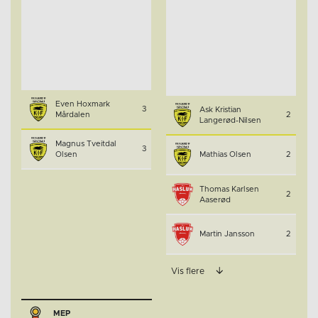
Even Hoxmark
3
Ask Kristian
Mårdalen
2
Langerød-Nilsen
Magnus Tveitdal
3
Olsen
Mathias Olsen
2
Thomas Karlsen
2
Aaserød
Martin Jansson
2
Vis flere
MEP