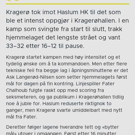
Kragerø tok imot Haslum HK til det som
ble et intenst oppgjør i Kragerøhallen. I en
kamp som svingte fra start til slutt, trakk
hjemmelaget det lengste strået og vant
33–32 etter 16–12 til pause.
Kragerø startet kampen med høy intensitet og et
tydelig ønske om å ta kommandoen. Men etter flere
tekniske feil fra begge lag i åpningsminuttene er det
Ask Langerød-Nilsen som setter hjemmelagets først
mål for dagen på fin kontring. Linjespiller Fater
Chalhoub fulgte raskt opp med scoring fra
seksmeteren, og ga publikum i Kragerøhallen tidlig
noe å juble for. Haslum reduserte riktignok to
ganger, men Kragerø svarte umiddelbart med nytt
mål fra Fater.
Deretter følger lagene hverandre tett og «bytter
mål» utover i omgangen. Først etter 16 minutter