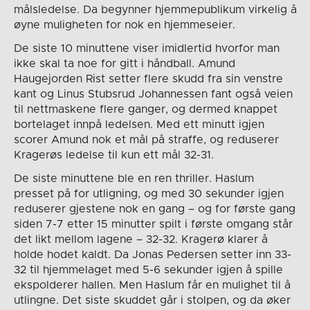
målsledelse. Da begynner hjemmepublikum virkelig å
øyne muligheten for nok en hjemmeseier.
De siste 10 minuttene viser imidlertid hvorfor man
ikke skal ta noe for gitt i håndball. Amund
Haugejorden Rist setter flere skudd fra sin venstre
kant og Linus Stubsrud Johannessen fant også veien
til nettmaskene flere ganger, og dermed knappet
bortelaget innpå ledelsen. Med ett minutt igjen
scorer Amund nok et mål på straffe, og reduserer
Kragerøs ledelse til kun ett mål 32-31.
De siste minuttene ble en ren thriller. Haslum
presset på for utligning, og med 30 sekunder igjen
reduserer gjestene nok en gang – og for første gang
siden 7-7 etter 15 minutter spilt i første omgang står
det likt mellom lagene – 32-32. Kragerø klarer å
holde hodet kaldt. Da Jonas Pedersen setter inn 33-
32 til hjemmelaget med 5-6 sekunder igjen å spille
ekspolderer hallen. Men Haslum får en mulighet til å
utlingne. Det siste skuddet går i stolpen, og da øker