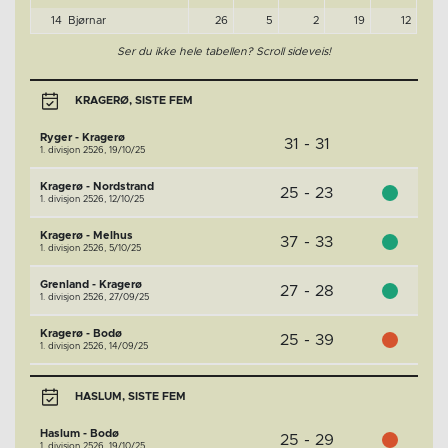
14
Bjørnar
26
5
2
19
12
Ser du ikke hele tabellen? Scroll sideveis!
KRAGERØ, SISTE FEM
Ryger - Kragerø
31 - 31
1. divisjon 2526,
19/10/25
Kragerø - Nordstrand
25 - 23
1. divisjon 2526,
12/10/25
Kragerø - Melhus
37 - 33
1. divisjon 2526,
5/10/25
Grenland - Kragerø
27 - 28
1. divisjon 2526,
27/09/25
Kragerø - Bodø
25 - 39
1. divisjon 2526,
14/09/25
HASLUM, SISTE FEM
Haslum - Bodø
25 - 29
1. divisjon 2526,
19/10/25