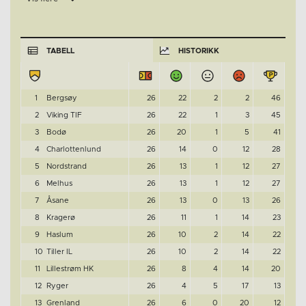
TABELL
HISTORIKK
1
Bergsøy
26
22
2
2
46
2
Viking TIF
26
22
1
3
45
3
Bodø
26
20
1
5
41
4
Charlottenlund
26
14
0
12
28
5
Nordstrand
26
13
1
12
27
6
Melhus
26
13
1
12
27
7
Åsane
26
13
0
13
26
8
Kragerø
26
11
1
14
23
9
Haslum
26
10
2
14
22
10
Tiller IL
26
10
2
14
22
11
Lillestrøm HK
26
8
4
14
20
12
Ryger
26
4
5
17
13
13
Grenland
26
6
0
20
12