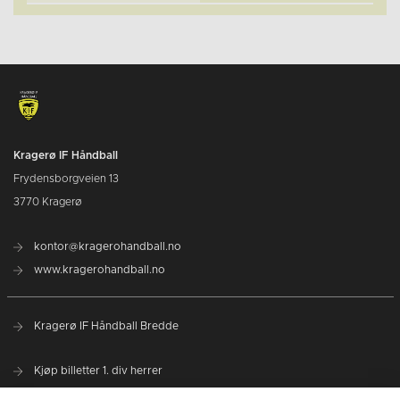
Kragerø IF Håndball
Frydensborgveien 13
3770 Kragerø
kontor@kragerohandball.no
www.kragerohandball.no
Kragerø IF Håndball Bredde
Kjøp billetter 1. div herrer
Spillerstall