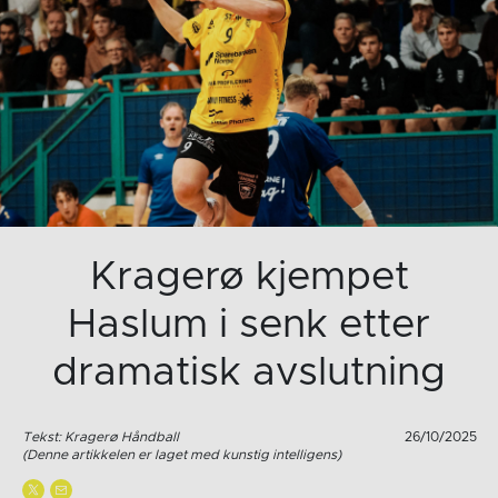
Kragerø kjempet
Haslum i senk etter
dramatisk avslutning
Tekst: Kragerø Håndball
26/10/2025
(Denne artikkelen er laget med kunstig intelligens)