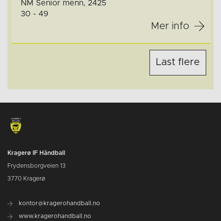
NM Senior menn, 2425
30 - 49
Mer info
Last flere
Kragerø IF Håndball
Frydensborgveien 13
3770 Kragerø
kontor@kragerohandball.no
www.kragerohandball.no