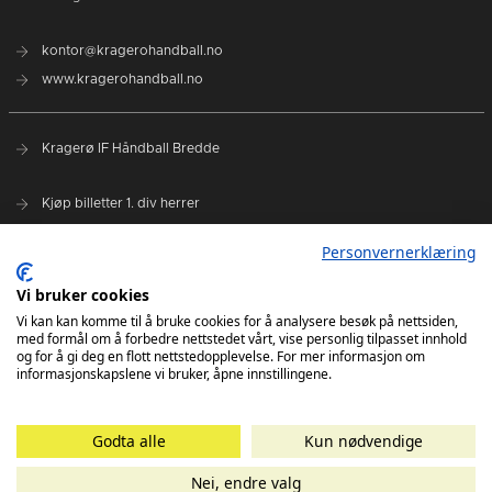
kontor@kragerohandball.no
www.kragerohandball.no
Kragerø IF Håndball Bredde
Kjøp billetter 1. div herrer
Spillerstall
Personvernerklæring
Hovedsponsorer:
Vi bruker cookies
Sparebanken Norge
Vi kan kan komme til å bruke cookies for å analysere besøk på nettsiden,
med formål om å forbedre nettstedet vårt, vise personlig tilpasset innhold
Select Sport
og for å gi deg en flott nettstedopplevelse. For mer informasjon om
informasjonskapslene vi bruker, åpne innstillingene.
Godta alle
Kun nødvendige
Nei, endre valg