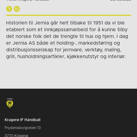
Historien til Jernia går helt tilbake til 1951 da vi ble
etablert som et innkjøpssamarbeid for å kunne tilby
det norske folk det de trengte til hus og hjem. I dag
er Jernia AS både et holding-, markedsføring og
distribusjonsselskap for jernvare, verktøy, maling,
grill, husholdningsartikler, kjøkkenutstyr og interiør.
Kragerø IF Håndball
Frydensborgveien 13
3770 Kragerø