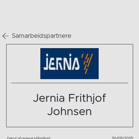
Samarbeidspartnere
Jernia Frithjof
Johnsen
Tekst: Kragerø Håndball
30/05/2025