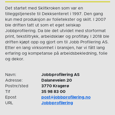
Det startet med Skiltkroken som var en
tilleggstjeneste til Dekksenteret i 1997. Den gang
kun med produksjon av folietekster og skilt. I 2007
ble driften tatt ut som et eget selskap
Jobbprofilering. Da ble det utvidet med storformat
print, tekstiltrykk, arbeidsklær og profiltøy. I 2018 ble
driften kjøpt opp og gjort om til Jobb Profilering AS.
Etter en lang virksomhet i bransjen, har vi fått lang
erfaring og kompetanse på arbeidsbekledning, folie
og dekor.
Navn:
Jobbprofilering AS
Adresse:
Dalaneveien 20
Postnr/sted
3770 Kragerø
Tlf
35 98 83 00
Epost
post@jobbprofilering.no
URL
Jobbprofilering