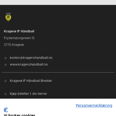
Kragerø IF Håndball
Frydensborgveien 13
3770 Kragerø
kontor@kragerohandball.no
www.kragerohandball.no
Kragerø IF Håndball Bredde
Kjøp billetter 1. div herrer
Spillerstall
Personvernerklæring
Hovedsponsorer:
Vi bruker cookies