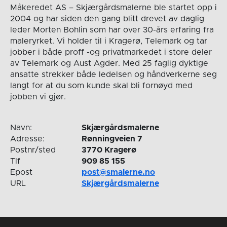
Måkeredet AS – Skjærgårdsmalerne ble startet opp i
2004 og har siden den gang blitt drevet av daglig
leder Morten Bohlin som har over 30-års erfaring fra
maleryrket. Vi holder til i Kragerø, Telemark og tar
jobber i både proff -og privatmarkedet i store deler
av Telemark og Aust Agder. Med 25 faglig dyktige
ansatte strekker både ledelsen og håndverkerne seg
langt for at du som kunde skal bli fornøyd med
jobben vi gjør.
Navn:
Skjærgårdsmalerne
Adresse:
Rønningveien 7
Postnr/sted
3770 Kragerø
Tlf
909 85 155
Epost
post@smalerne.no
URL
Skjærgårdsmalerne