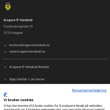
Kragerø IF Håndball
Frydensborgveien 13
3770 Kragerø
kontor@kragerohandball.no
www.kragerohandball.no
Kragerø IF Håndball Bredde
Kjøp billetter 1. div herrer
Spillerstall
Personvernerklæring
Hovedsponsorer:
Vi bruker cookies
Sparebanken Norge
Vi kan kan komme til å bruke cookies for å analysere besøk på nettsiden,
med formål om å forbedre nettstedet vårt, vise personlig tilpasset innhold