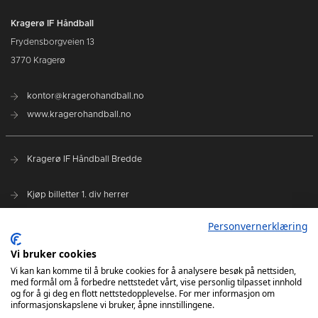
Kragerø IF Håndball
Frydensborgveien 13
3770 Kragerø
kontor@kragerohandball.no
www.kragerohandball.no
Kragerø IF Håndball Bredde
Kjøp billetter 1. div herrer
Spillerstall
Personvernerklæring
Hovedsponsorer:
Vi bruker cookies
Sparebanken Norge
Vi kan kan komme til å bruke cookies for å analysere besøk på nettsiden,
med formål om å forbedre nettstedet vårt, vise personlig tilpasset innhold
Select Sport
og for å gi deg en flott nettstedopplevelse. For mer informasjon om
informasjonskapslene vi bruker, åpne innstillingene.