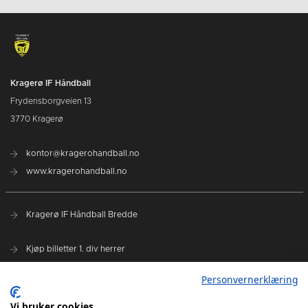
Kragerø IF Håndball
Frydensborgveien 13
3770 Kragerø
kontor@kragerohandball.no
www.kragerohandball.no
Kragerø IF Håndball Bredde
Kjøp billetter 1. div herrer
Spillerstall
Personvernerklæring
Hovedsponsorer:
Vi bruker cookies